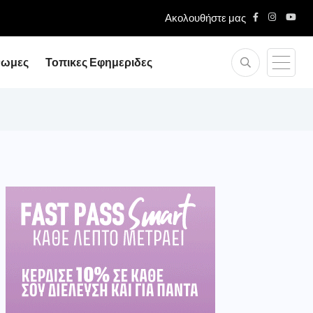
Ακολουθήστε μας
νωμες
Τοπικες Εφημεριδες