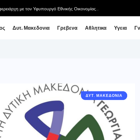
ειάρχη με τον Υφυπουργό Εθνικής Οικονομίας...
ος
Δυτ. Μακεδονια
Γρεβενα
Αθλητικα
Υγεια
Γ
ΔΥΤ. ΜΑΚΕΔΟΝΙΑ
ΓΝΩΜΕΣ