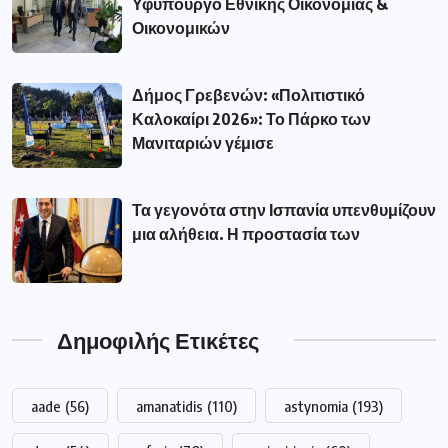
Υφυπουργό Εθνικής Οικονομίας &
Οικονομικών
Δήμος Γρεβενών: «Πολιτιστικό
Καλοκαίρι 2026»: Το Πάρκο των
Μανιταριών γέμισε
Τα γεγονότα στην Ισπανία υπενθυμίζουν
μια αλήθεια. Η προστασία των
Δημοφιλής Ετικέτες
aade
(56)
amanatidis
(110)
astynomia
(193)