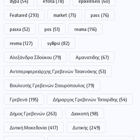
dypa
(54)
eforia
(78)
epixeiriseis
(60)
Featured
(293)
market
(75)
pass
(76)
pasxa
(52)
pos
(51)
reuma
(116)
revma
(127)
syllipsi
(82)
Αλεξάνδρα Σδούκου
(79)
Αμανατιδης
(67)
Αντιπεριφερειάρχης Γρεβενών Τσακνάκης
(53)
Βουλευτής Γρεβενών Σταυρόπουλος
(79)
Γρεβενά
(195)
Δήμαρχος Γρεβενών Ταταρίδης
(54)
Δήμος Γρεβενών
(263)
Διακοπή
(98)
Δυτική Μακεδονία
(417)
Δυτικής
(249)