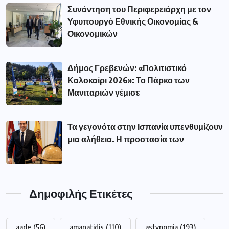
Συνάντηση του Περιφερειάρχη με τον
Υφυπουργό Εθνικής Οικονομίας &
Οικονομικών
Δήμος Γρεβενών: «Πολιτιστικό
Καλοκαίρι 2026»: Το Πάρκο των
Μανιταριών γέμισε
Τα γεγονότα στην Ισπανία υπενθυμίζουν
μια αλήθεια. Η προστασία των
Δημοφιλής Ετικέτες
aade
(56)
amanatidis
(110)
astynomia
(193)