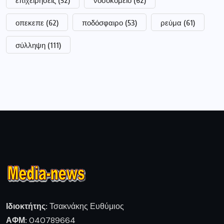
επιχειρήσεις
(52)
νοσοκομείο
(62)
οπεκεπε
(62)
ποδόσφαιρο
(53)
ρεύμα
(61)
σύλληψη
(111)
Ιδιοκτήτης:
Τσακνάκης Ευθύμιος
ΑΦΜ:
040789664