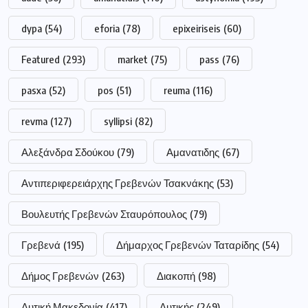
dypa
(54)
eforia
(78)
epixeiriseis
(60)
Featured
(293)
market
(75)
pass
(76)
pasxa
(52)
pos
(51)
reuma
(116)
revma
(127)
syllipsi
(82)
Αλεξάνδρα Σδούκου
(79)
Αμανατιδης
(67)
Αντιπεριφερειάρχης Γρεβενών Τσακνάκης
(53)
Βουλευτής Γρεβενών Σταυρόπουλος
(79)
Γρεβενά
(195)
Δήμαρχος Γρεβενών Ταταρίδης
(54)
Δήμος Γρεβενών
(263)
Διακοπή
(98)
Δυτική Μακεδονία
(417)
Δυτικής
(249)