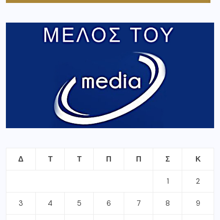
Δ
Τ
Τ
Π
Π
Σ
Κ
1
2
3
4
5
6
7
8
9