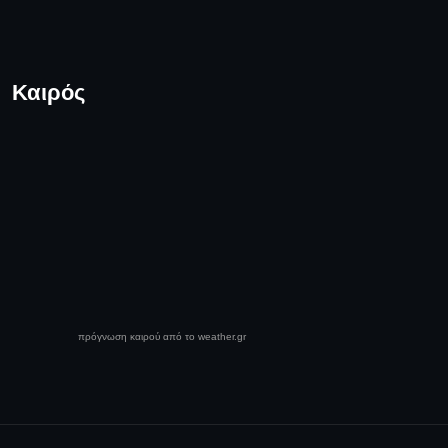
Καιρός
πρόγνωση καιρού από το weather.gr