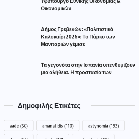
Υφυπουργό Εθνικής Οικονομίας &
Οικονομικών
Δήμος Γρεβενών: «Πολιτιστικό
Καλοκαίρι 2026»: Το Πάρκο των
Μανιταριών γέμισε
Τα γεγονότα στην Ισπανία υπενθυμίζουν
μια αλήθεια. Η προστασία των
Δημοφιλής Ετικέτες
aade
(56)
amanatidis
(110)
astynomia
(193)