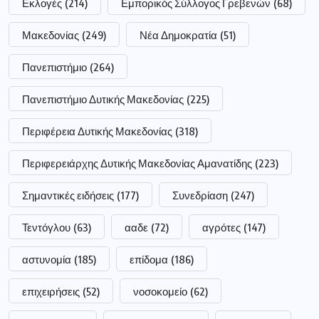
Εκλογές
(214)
Εμπορικός Σύλλογος Γρεβενών
(68)
Μακεδονίας
(249)
Νέα Δημοκρατία
(51)
Πανεπιστήμιο
(264)
Πανεπιστήμιο Δυτικής Μακεδονίας
(225)
Περιφέρεια Δυτικής Μακεδονίας
(318)
Περιφερειάρχης Δυτικής Μακεδονίας Αμανατίδης
(223)
Σημαντικές ειδήσεις
(177)
Συνεδρίαση
(247)
Τεντόγλου
(63)
ααδε
(72)
αγρότες
(147)
αστυνομία
(185)
επίδομα
(186)
επιχειρήσεις
(52)
νοσοκομείο
(62)