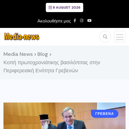
8 AUGUST 2026
Ακολουθήστε μας
Media News
Blog
>
>
Κοπή πρωτοχρονιάτικης βασιλόπιτας στην
Περιφερειακή Ενότητα Γρεβενών
ΓΡΕΒΕΝΑ