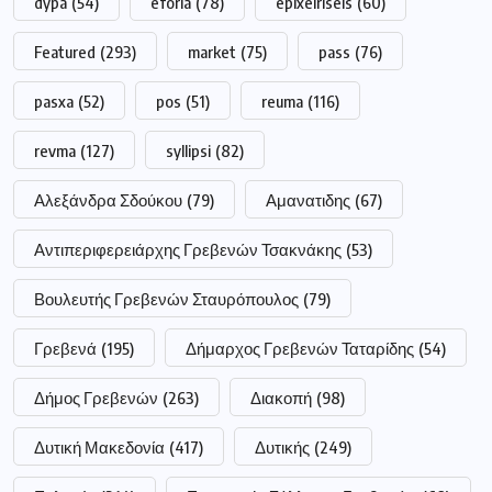
dypa
(54)
eforia
(78)
epixeiriseis
(60)
Featured
(293)
market
(75)
pass
(76)
pasxa
(52)
pos
(51)
reuma
(116)
revma
(127)
syllipsi
(82)
Αλεξάνδρα Σδούκου
(79)
Αμανατιδης
(67)
Αντιπεριφερειάρχης Γρεβενών Τσακνάκης
(53)
Βουλευτής Γρεβενών Σταυρόπουλος
(79)
Γρεβενά
(195)
Δήμαρχος Γρεβενών Ταταρίδης
(54)
Δήμος Γρεβενών
(263)
Διακοπή
(98)
Δυτική Μακεδονία
(417)
Δυτικής
(249)