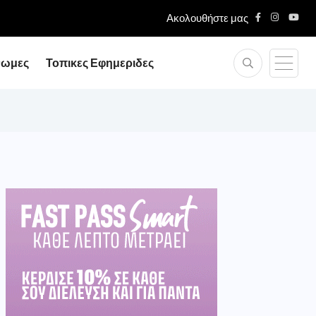
Ακολουθήστε μας
νωμες
Τοπικες Εφημεριδες