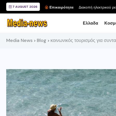
7 AUGUST 2026
Διακοπή ηλεκτρικού ρε
Επικαιρότητα
Ελλαδα
Κοσμ
Media News
Blog
κοινωνικός τουρισμός για συντ
>
>