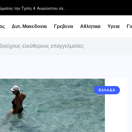
ύματος την Τρίτη 4 Αυγούστου σε...
ος
Δυτ. Μακεδονια
Γρεβενα
Αθλητικα
Υγεια
Γ
αξιούχους ελεύθερους επαγγελματίες
ΕΛΛΑΔΑ