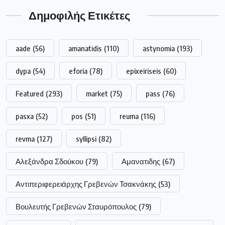
Δημοφιλής Ετικέτες
aade
(56)
amanatidis
(110)
astynomia
(193)
dypa
(54)
eforia
(78)
epixeiriseis
(60)
Featured
(293)
market
(75)
pass
(76)
pasxa
(52)
pos
(51)
reuma
(116)
revma
(127)
syllipsi
(82)
Αλεξάνδρα Σδούκου
(79)
Αμανατιδης
(67)
Αντιπεριφερειάρχης Γρεβενών Τσακνάκης
(53)
Βουλευτής Γρεβενών Σταυρόπουλος
(79)