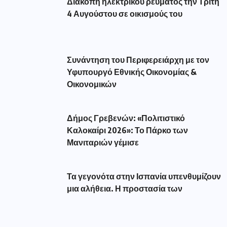
Διακοπή ηλεκτρικού ρεύματος την Τρίτη
4 Αυγούστου σε οικισμούς του
Συνάντηση του Περιφερειάρχη με τον
Υφυπουργό Εθνικής Οικονομίας &
Οικονομικών
Δήμος Γρεβενών: «Πολιτιστικό
Καλοκαίρι 2026»: Το Πάρκο των
Μανιταριών γέμισε
Τα γεγονότα στην Ισπανία υπενθυμίζουν
μια αλήθεια. Η προστασία των