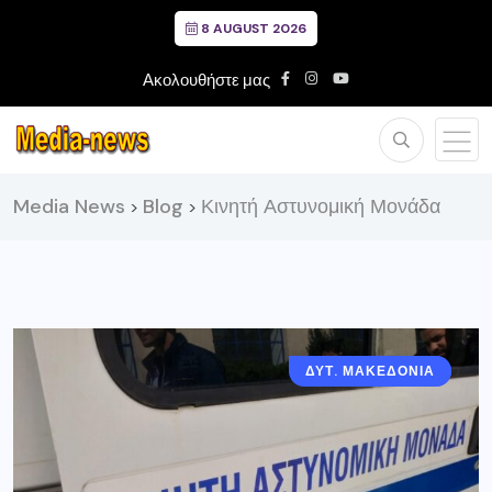
8 AUGUST 2026
Ακολουθήστε μας
Media News
Blog
Κινητή Αστυνομική Μονάδα
>
>
ΔΥΤ. ΜΑΚΕΔΟΝΙΑ
ΓΡΕΒΕΝΑ