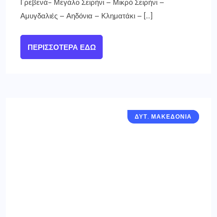
Γρεβενά- Μεγάλο Σειρήνι – Μικρό Σειρήνι –
Αμυγδαλιές – Αηδόνια – Κληματάκι – […]
ΠΕΡΙΣΣΌΤΕΡΑ ΕΔΏ
ΔΥΤ. ΜΑΚΕΔΟΝΙΑ
ΓΡΕΒΕΝΑ