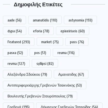
Δημοφιλής Ετικέτες
aade
(56)
amanatidis
(110)
astynomia
(193)
dypa
(54)
eforia
(78)
epixeiriseis
(60)
Featured
(293)
market
(75)
pass
(76)
pasxa
(52)
pos
(51)
reuma
(116)
revma
(127)
syllipsi
(82)
Αλεξάνδρα Σδούκου
(79)
Αμανατιδης
(67)
Αντιπεριφερειάρχης Γρεβενών Τσακνάκης
(53)
Βουλευτής Γρεβενών Σταυρόπουλος
(79)
Γρεβενά
(195)
Δήμαρχος Γρεβενών Ταταρίδης
(54)