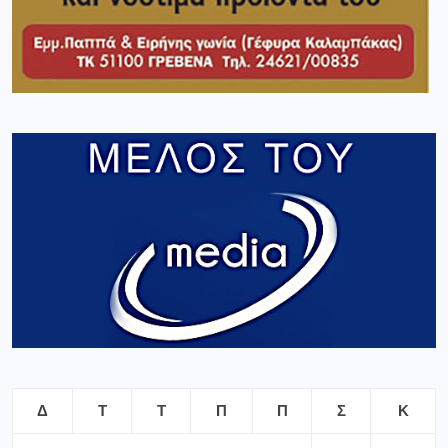
Δ
Τ
Τ
Π
Π
Σ
Κ