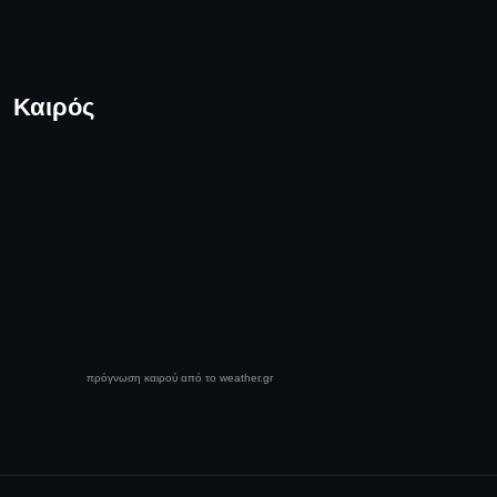
Καιρός
πρόγνωση καιρού από το weather.gr