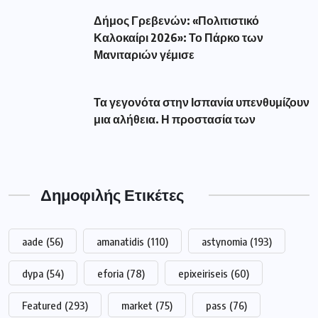
Δήμος Γρεβενών: «Πολιτιστικό
Καλοκαίρι 2026»: Το Πάρκο των
Μανιταριών γέμισε
Τα γεγονότα στην Ισπανία υπενθυμίζουν
μια αλήθεια. Η προστασία των
Δημοφιλής Ετικέτες
aade
(56)
amanatidis
(110)
astynomia
(193)
dypa
(54)
eforia
(78)
epixeiriseis
(60)
Featured
(293)
market
(75)
pass
(76)