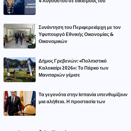
4 Αυγούστου σε οικισμούς του
Συνάντηση του Περιφερειάρχη με τον
Υφυπουργό Εθνικής Οικονομίας &
Οικονομικών
Δήμος Γρεβενών: «Πολιτιστικό
Καλοκαίρι 2026»: Το Πάρκο των
Μανιταριών γέμισε
Τα γεγονότα στην Ισπανία υπενθυμίζουν
μια αλήθεια. Η προστασία των