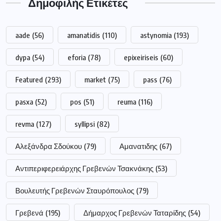
Δημοφιλής Ετικέτες
aade
(56)
amanatidis
(110)
astynomia
(193)
dypa
(54)
eforia
(78)
epixeiriseis
(60)
Featured
(293)
market
(75)
pass
(76)
pasxa
(52)
pos
(51)
reuma
(116)
revma
(127)
syllipsi
(82)
Αλεξάνδρα Σδούκου
(79)
Αμανατιδης
(67)
Αντιπεριφερειάρχης Γρεβενών Τσακνάκης
(53)
Βουλευτής Γρεβενών Σταυρόπουλος
(79)
Γρεβενά
(195)
Δήμαρχος Γρεβενών Ταταρίδης
(54)