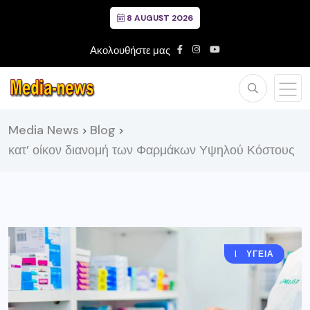
8 AUGUST 2026
Ακολουθήστε μας
Media News
Blog
>
>
κατ’ οίκον διανομή των Φαρμάκων Υψηλού Κόστους
ΕΛΛΑΔΑ
ΥΓΕΙΑ