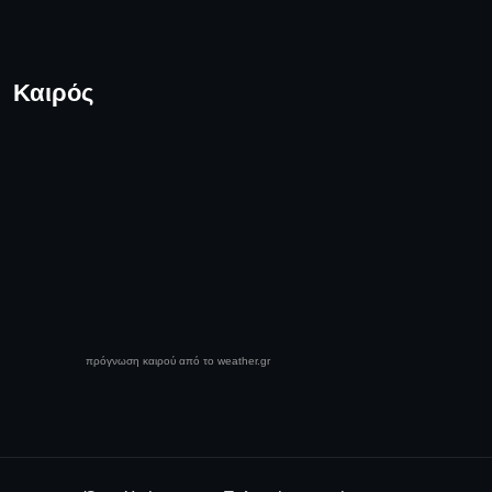
Καιρός
πρόγνωση καιρού από το weather.gr