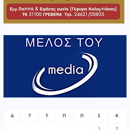
Δ
Τ
Τ
Π
Π
Σ
Κ
1
2