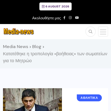
6 AUGUST 2026
Ακολουθήστε μας
Media News
Blog
>
>
Κατατέθηκε η τροπολογία «βοήθειας» των σωματείων
για το Μητρώο
ΑΘΛΗΤΙΚΑ