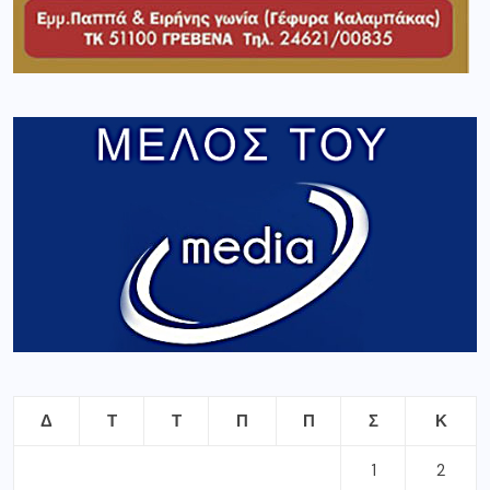
Δ
Τ
Τ
Π
Π
Σ
Κ
1
2