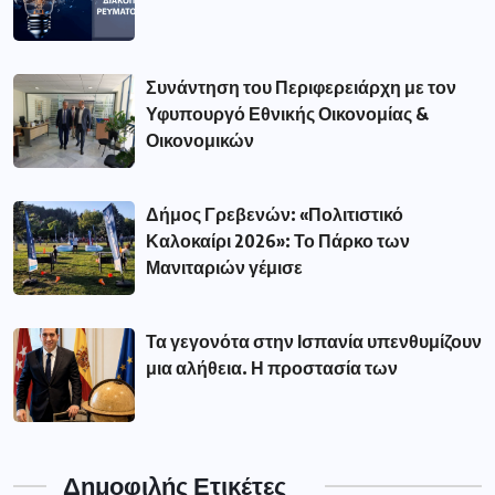
Συνάντηση του Περιφερειάρχη με τον
Υφυπουργό Εθνικής Οικονομίας &
Οικονομικών
Δήμος Γρεβενών: «Πολιτιστικό
Καλοκαίρι 2026»: Το Πάρκο των
Μανιταριών γέμισε
Τα γεγονότα στην Ισπανία υπενθυμίζουν
μια αλήθεια. Η προστασία των
Δημοφιλής Ετικέτες