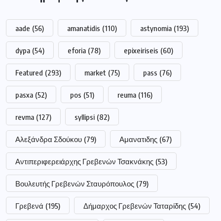
aade
(56)
amanatidis
(110)
astynomia
(193)
dypa
(54)
eforia
(78)
epixeiriseis
(60)
Featured
(293)
market
(75)
pass
(76)
pasxa
(52)
pos
(51)
reuma
(116)
revma
(127)
syllipsi
(82)
Αλεξάνδρα Σδούκου
(79)
Αμανατιδης
(67)
Αντιπεριφερειάρχης Γρεβενών Τσακνάκης
(53)
Βουλευτής Γρεβενών Σταυρόπουλος
(79)
Γρεβενά
(195)
Δήμαρχος Γρεβενών Ταταρίδης
(54)