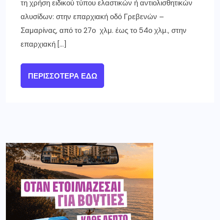
τη χρήση ειδικού τύπου ελαστικών ή αντιολισθητικών
αλυσίδων: στην επαρχιακή οδό Γρεβενών –
Σαμαρίνας, από το 27ο χλμ. έως το 54ο χλμ., στην
επαρχιακή […]
ΠΕΡΙΣΣΌΤΕΡΑ ΕΔΏ