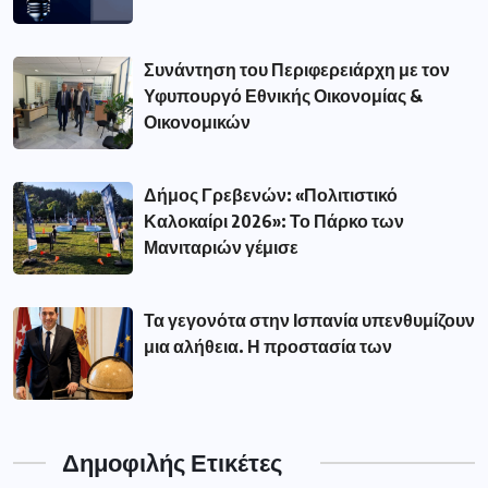
Συνάντηση του Περιφερειάρχη με τον
Υφυπουργό Εθνικής Οικονομίας &
Οικονομικών
Δήμος Γρεβενών: «Πολιτιστικό
Καλοκαίρι 2026»: Το Πάρκο των
Μανιταριών γέμισε
Τα γεγονότα στην Ισπανία υπενθυμίζουν
μια αλήθεια. Η προστασία των
Δημοφιλής Ετικέτες