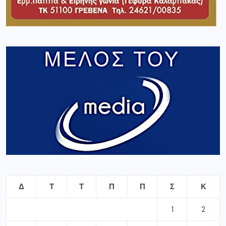
Δ
Τ
Τ
Π
Π
Σ
Κ
1
2