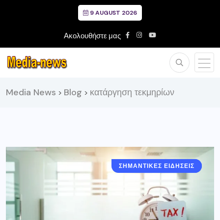
9 AUGUST 2026
Ακολουθήστε μας
Media News
Blog
κατάργηση τεκμηρίων
>
>
ΣΗΜΑΝΤΙΚΈΣ ΕΙΔΉΣΕΙΣ
ΕΛΛΑΔΑ