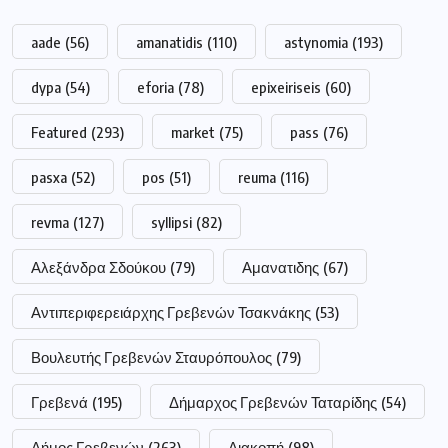
aade
(56)
amanatidis
(110)
astynomia
(193)
dypa
(54)
eforia
(78)
epixeiriseis
(60)
Featured
(293)
market
(75)
pass
(76)
pasxa
(52)
pos
(51)
reuma
(116)
revma
(127)
syllipsi
(82)
Αλεξάνδρα Σδούκου
(79)
Αμανατιδης
(67)
Αντιπεριφερειάρχης Γρεβενών Τσακνάκης
(53)
Βουλευτής Γρεβενών Σταυρόπουλος
(79)
Γρεβενά
(195)
Δήμαρχος Γρεβενών Ταταρίδης
(54)
Δήμος Γρεβενών
(263)
Διακοπή
(98)