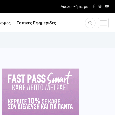
Ακολουθήστε μας
νωμες
Τοπικες Εφημεριδες