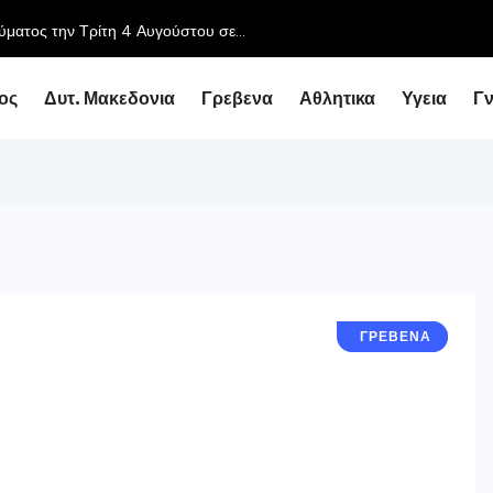
ύματος την Τρίτη 4 Αυγούστου σε...
ος
Δυτ. Μακεδονια
Γρεβενα
Αθλητικα
Υγεια
Γ
ΑΘΛΗΤΙΚΑ
ΓΡΕΒΕΝΑ