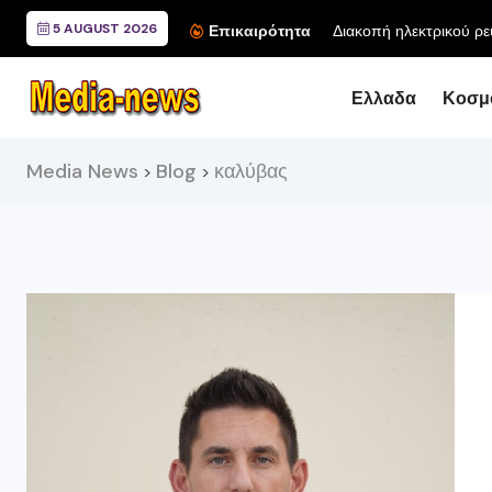
5 AUGUST 2026
Διακοπή ηλεκτρικού ρε
Επικαιρότητα
Ελλαδα
Κοσμ
Media News
Blog
καλύβας
>
>