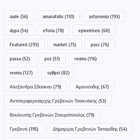
aade
(56)
amanatidis
(110)
astynomia
(193)
dypa
(54)
eforia
(78)
epixeiriseis
(60)
Featured
(293)
market
(75)
pass
(76)
pasxa
(52)
pos
(51)
reuma
(116)
revma
(127)
syllipsi
(82)
Αλεξάνδρα Σδούκου
(79)
Αμανατιδης
(67)
Αντιπεριφερειάρχης Γρεβενών Τσακνάκης
(53)
Βουλευτής Γρεβενών Σταυρόπουλος
(79)
Γρεβενά
(195)
Δήμαρχος Γρεβενών Ταταρίδης
(54)