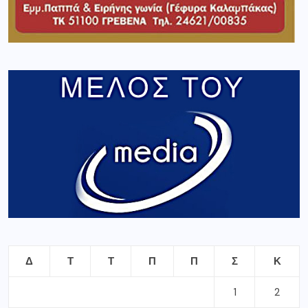
Δ
Τ
Τ
Π
Π
Σ
Κ
1
2