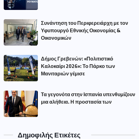
Συνάντηση του Περιφερειάρχη με τον
Υφυπουργό Εθνικής Οικονομίας &
Οικονομικών
Δήμος Γρεβενών: «Πολιτιστικό
Καλοκαίρι 2026»: Το Πάρκο των
Μανιταριών γέμισε
Τα γεγονότα στην Ισπανία υπενθυμίζουν
μια αλήθεια. Η προστασία των
Δημοφιλής Ετικέτες