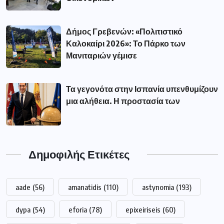
Δήμος Γρεβενών: «Πολιτιστικό
Καλοκαίρι 2026»: Το Πάρκο των
Μανιταριών γέμισε
Τα γεγονότα στην Ισπανία υπενθυμίζουν
μια αλήθεια. Η προστασία των
Δημοφιλής Ετικέτες
aade
(56)
amanatidis
(110)
astynomia
(193)
dypa
(54)
eforia
(78)
epixeiriseis
(60)