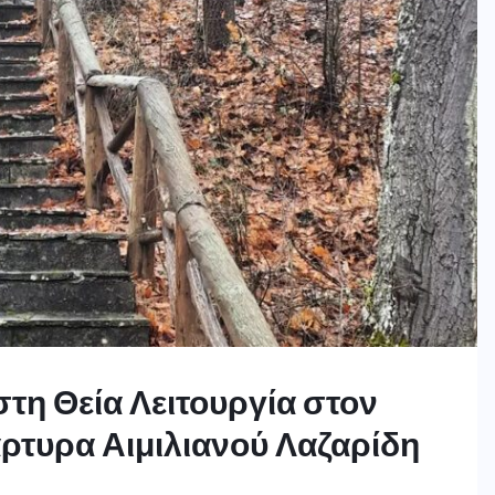
τη Θεία Λειτουργία στον
ρτυρα Αιμιλιανού Λαζαρίδη