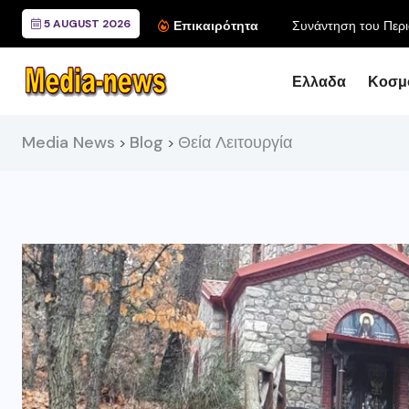
5 AUGUST 2026
Συνάντηση του Περιφερ
Επικαιρότητα
Ελλαδα
Κοσμ
Media News
Blog
Θεία Λειτουργία
>
>