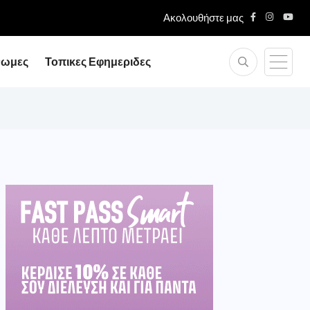
Ακολουθήστε μας
νωμες
Τοπικες Εφημεριδες