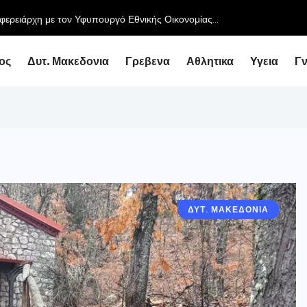
ειάρχη με τον Υφυπουργό Εθνικής Οικονομίας...
ος
Δυτ. Μακεδονια
Γρεβενα
Αθλητικα
Υγεια
Γ
ΔΥΤ. ΜΑΚΕΔΟΝΙΑ
ΓΡΕΒΕΝΑ