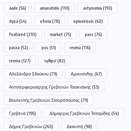
aade
(56)
amanatidis
(110)
astynomia
(193)
dypa
(54)
eforia
(78)
epixeiriseis
(60)
Featured
(293)
market
(75)
pass
(76)
pasxa
(52)
pos
(51)
reuma
(116)
revma
(127)
syllipsi
(82)
Αλεξάνδρα Σδούκου
(79)
Αμανατιδης
(67)
Αντιπεριφερειάρχης Γρεβενών Τσακνάκης
(53)
Βουλευτής Γρεβενών Σταυρόπουλος
(79)
Γρεβενά
(195)
Δήμαρχος Γρεβενών Ταταρίδης
(54)
Δήμος Γρεβενών
(263)
Διακοπή
(98)