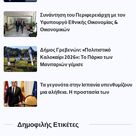
Συνάντηση του Περιφερειάρχη με τον
Υφυπουργό Εθνικής Οικονομίας &
Οικονομικών
Δήμος Γρεβενών: «Πολιτιστικό
Καλοκαίρι 2026»: Το Πάρκο των
Μανιταριών γέμισε
Τα γεγονότα στην Ισπανία υπενθυμίζουν
μια αλήθεια. Η προστασία των
Δημοφιλής Ετικέτες