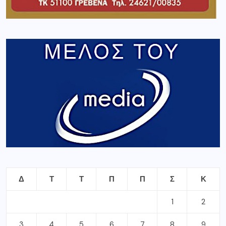
Δ
Τ
Τ
Π
Π
Σ
Κ
1
2
3
4
5
6
7
8
9