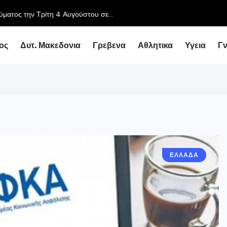
ος
Δυτ. Μακεδονια
Γρεβενα
Αθλητικα
Υγεια
Γ
ΕΛΛΑΔΑ