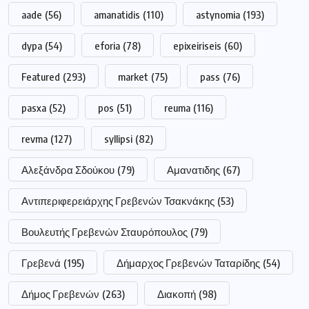
aade
(56)
amanatidis
(110)
astynomia
(193)
dypa
(54)
eforia
(78)
epixeiriseis
(60)
Featured
(293)
market
(75)
pass
(76)
pasxa
(52)
pos
(51)
reuma
(116)
revma
(127)
syllipsi
(82)
Αλεξάνδρα Σδούκου
(79)
Αμανατιδης
(67)
Αντιπεριφερειάρχης Γρεβενών Τσακνάκης
(53)
Βουλευτής Γρεβενών Σταυρόπουλος
(79)
Γρεβενά
(195)
Δήμαρχος Γρεβενών Ταταρίδης
(54)
Δήμος Γρεβενών
(263)
Διακοπή
(98)