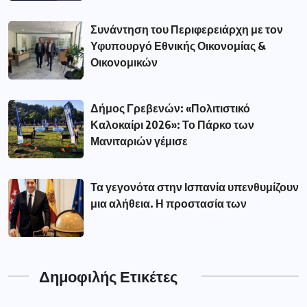
Συνάντηση του Περιφερειάρχη με τον
Υφυπουργό Εθνικής Οικονομίας &
Οικονομικών
Δήμος Γρεβενών: «Πολιτιστικό
Καλοκαίρι 2026»: Το Πάρκο των
Μανιταριών γέμισε
Τα γεγονότα στην Ισπανία υπενθυμίζουν
μια αλήθεια. Η προστασία των
Δημοφιλής Ετικέτες