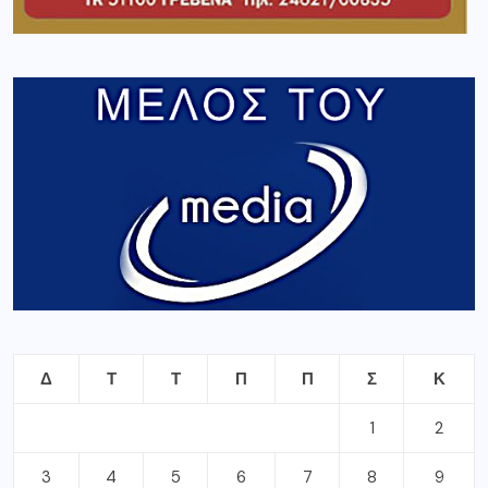
Δ
Τ
Τ
Π
Π
Σ
Κ
1
2
3
4
5
6
7
8
9