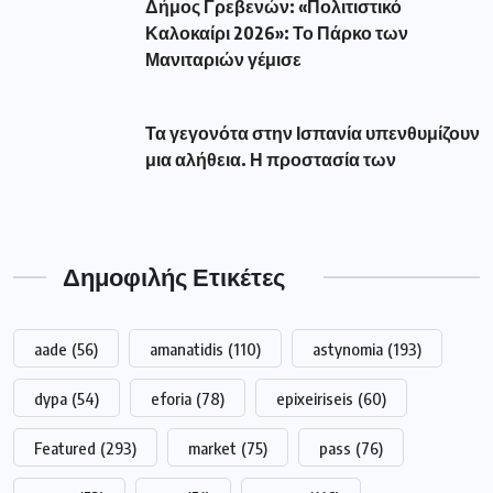
Δήμος Γρεβενών: «Πολιτιστικό
Καλοκαίρι 2026»: Το Πάρκο των
Μανιταριών γέμισε
Τα γεγονότα στην Ισπανία υπενθυμίζουν
μια αλήθεια. Η προστασία των
Δημοφιλής Ετικέτες
aade
(56)
amanatidis
(110)
astynomia
(193)
dypa
(54)
eforia
(78)
epixeiriseis
(60)
Featured
(293)
market
(75)
pass
(76)