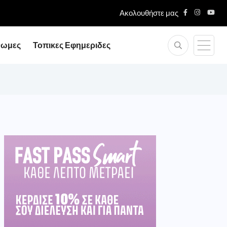
Ακολουθήστε μας
νωμες
Τοπικες Εφημεριδες