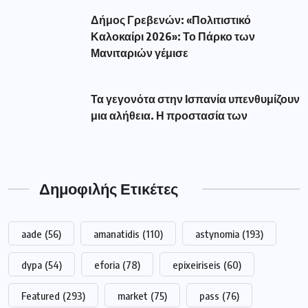
Δήμος Γρεβενών: «Πολιτιστικό
Καλοκαίρι 2026»: Το Πάρκο των
Μανιταριών γέμισε
Τα γεγονότα στην Ισπανία υπενθυμίζουν
μια αλήθεια. Η προστασία των
Δημοφιλής Ετικέτες
aade
(56)
amanatidis
(110)
astynomia
(193)
dypa
(54)
eforia
(78)
epixeiriseis
(60)
Featured
(293)
market
(75)
pass
(76)