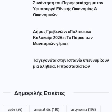
Συνάντηση του Περιφερειάρχη με τον
Υφυπουργό Εθνικής Οικονομίας &
Οικονομικών
Δήμος Γρεβενών: «Πολιτιστικό
Καλοκαίρι 2026»: Το Πάρκο των
Μανιταριών γέμισε
Τα γεγονότα στην Ισπανία υπενθυμίζουν
μια αλήθεια. Η προστασία των
Δημοφιλής Ετικέτες
aade
(56)
amanatidis
(110)
astynomia
(193)