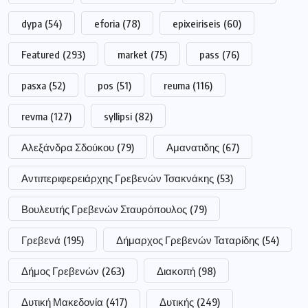
dypa
(54)
eforia
(78)
epixeiriseis
(60)
Featured
(293)
market
(75)
pass
(76)
pasxa
(52)
pos
(51)
reuma
(116)
revma
(127)
syllipsi
(82)
Αλεξάνδρα Σδούκου
(79)
Αμανατιδης
(67)
Αντιπεριφερειάρχης Γρεβενών Τσακνάκης
(53)
Βουλευτής Γρεβενών Σταυρόπουλος
(79)
Γρεβενά
(195)
Δήμαρχος Γρεβενών Ταταρίδης
(54)
Δήμος Γρεβενών
(263)
Διακοπή
(98)
Δυτική Μακεδονία
(417)
Δυτικής
(249)