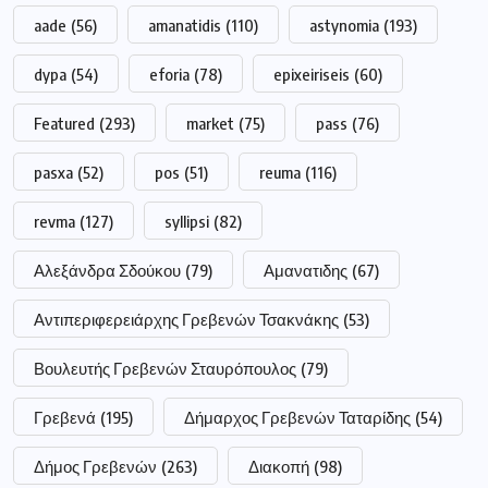
aade
(56)
amanatidis
(110)
astynomia
(193)
dypa
(54)
eforia
(78)
epixeiriseis
(60)
Featured
(293)
market
(75)
pass
(76)
pasxa
(52)
pos
(51)
reuma
(116)
revma
(127)
syllipsi
(82)
Αλεξάνδρα Σδούκου
(79)
Αμανατιδης
(67)
Αντιπεριφερειάρχης Γρεβενών Τσακνάκης
(53)
Βουλευτής Γρεβενών Σταυρόπουλος
(79)
Γρεβενά
(195)
Δήμαρχος Γρεβενών Ταταρίδης
(54)
Δήμος Γρεβενών
(263)
Διακοπή
(98)