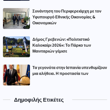
Συνάντηση του Περιφερειάρχη με τον
Υφυπουργό Εθνικής Οικονομίας &
Οικονομικών
Δήμος Γρεβενών: «Πολιτιστικό
Καλοκαίρι 2026»: Το Πάρκο των
Μανιταριών γέμισε
Τα γεγονότα στην Ισπανία υπενθυμίζουν
μια αλήθεια. Η προστασία των
Δημοφιλής Ετικέτες