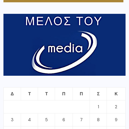
Δ
Τ
Τ
Π
Π
Σ
Κ
1
2
3
4
5
6
7
8
9