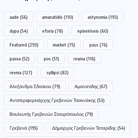
aade
(56)
amanatidis
(110)
astynomia
(193)
dypa
(54)
eforia
(78)
epixeiriseis
(60)
Featured
(293)
market
(75)
pass
(76)
pasxa
(52)
pos
(51)
reuma
(116)
revma
(127)
syllipsi
(82)
Αλεξάνδρα Σδούκου
(79)
Αμανατιδης
(67)
Αντιπεριφερειάρχης Γρεβενών Τσακνάκης
(53)
Βουλευτής Γρεβενών Σταυρόπουλος
(79)
Γρεβενά
(195)
Δήμαρχος Γρεβενών Ταταρίδης
(54)