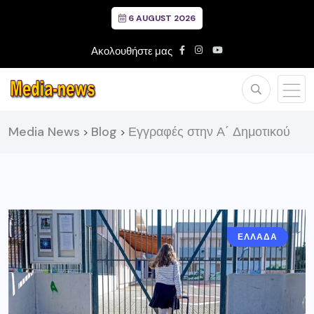
6 AUGUST 2026
Ακολουθήστε μας
Media News
Blog
Εγγραφές στην Α΄ Δημοτικού
>
>
ΕΛΛΑΔΑ