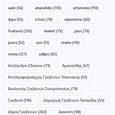
aade
(56)
amanatidis
(110)
astynomia
(193)
dypa
(54)
eforia
(78)
epixeiriseis
(60)
Featured
(293)
market
(75)
pass
(76)
pasxa
(52)
pos
(51)
reuma
(116)
revma
(127)
syllipsi
(82)
Αλεξάνδρα Σδούκου
(79)
Αμανατιδης
(67)
Αντιπεριφερειάρχης Γρεβενών Τσακνάκης
(53)
Βουλευτής Γρεβενών Σταυρόπουλος
(79)
Γρεβενά
(195)
Δήμαρχος Γρεβενών Ταταρίδης
(54)
Δήμος Γρεβενών
(263)
Διακοπή
(98)