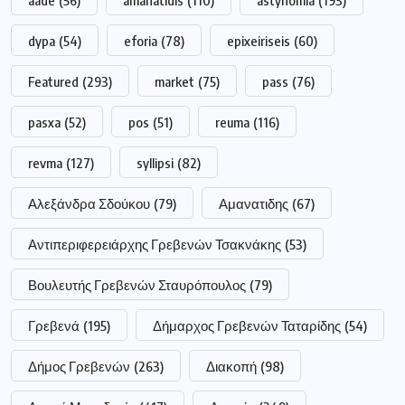
aade
(56)
amanatidis
(110)
astynomia
(193)
dypa
(54)
eforia
(78)
epixeiriseis
(60)
Featured
(293)
market
(75)
pass
(76)
pasxa
(52)
pos
(51)
reuma
(116)
revma
(127)
syllipsi
(82)
Αλεξάνδρα Σδούκου
(79)
Αμανατιδης
(67)
Αντιπεριφερειάρχης Γρεβενών Τσακνάκης
(53)
Βουλευτής Γρεβενών Σταυρόπουλος
(79)
Γρεβενά
(195)
Δήμαρχος Γρεβενών Ταταρίδης
(54)
Δήμος Γρεβενών
(263)
Διακοπή
(98)