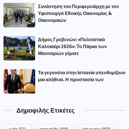
Συνάντηση του Περιφερειάρχη με τον
Υφυπουργό Εθνικής Οικονομίας &
Οικονομικών
Δήμος Γρεβενών: «Πολιτιστικό
Καλοκαίρι 2026»: Το Πάρκο των
Μανιταριών γέμισε
Τα γεγονότα στην Ισπανία υπενθυμίζουν
μια αλήθεια. Η προστασία των
Δημοφιλής Ετικέτες