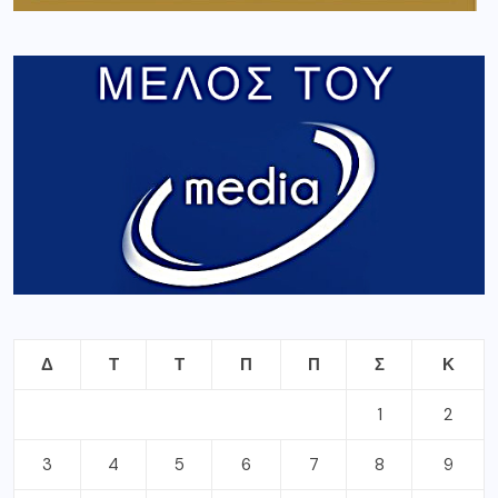
Δ
Τ
Τ
Π
Π
Σ
Κ
1
2
3
4
5
6
7
8
9