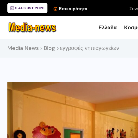
6 AUGUST 2026
Συνάντηση του Περιφερ
Επικαιρότητα
Ελλαδα
Κοσμ
Media News
Blog
εγγραφές νηπιαγωγείων
>
>