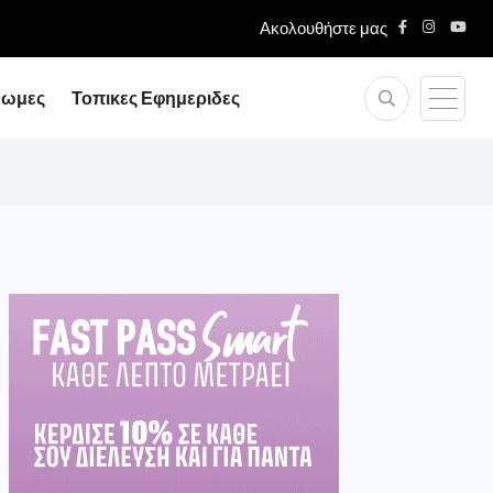
Ακολουθήστε μας
νωμες
Τοπικες Εφημεριδες