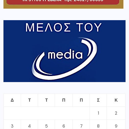
Δ
Τ
Τ
Π
Π
Σ
Κ
1
2
3
4
5
6
7
8
9