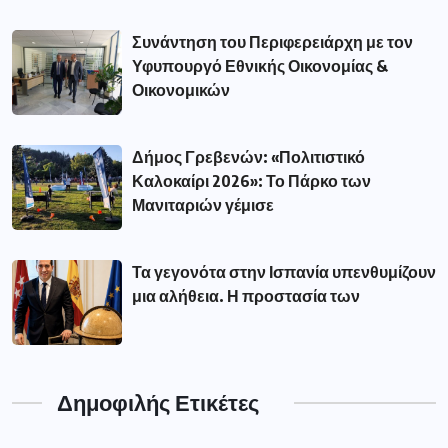
Συνάντηση του Περιφερειάρχη με τον
Υφυπουργό Εθνικής Οικονομίας &
Οικονομικών
Δήμος Γρεβενών: «Πολιτιστικό
Καλοκαίρι 2026»: Το Πάρκο των
Μανιταριών γέμισε
Τα γεγονότα στην Ισπανία υπενθυμίζουν
μια αλήθεια. Η προστασία των
Δημοφιλής Ετικέτες