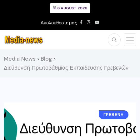
6 AUGUST 2026
Ακολουθήστε μας
Media News
Blog
>
>
Διεύθυνση Πρωτοβάθμιας Εκπαίδευσης Γρεβενών
ΓΡΕΒΕΝΑ