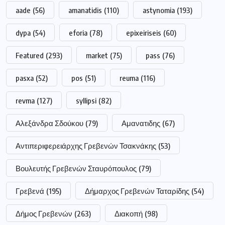
aade
(56)
amanatidis
(110)
astynomia
(193)
dypa
(54)
eforia
(78)
epixeiriseis
(60)
Featured
(293)
market
(75)
pass
(76)
pasxa
(52)
pos
(51)
reuma
(116)
revma
(127)
syllipsi
(82)
Αλεξάνδρα Σδούκου
(79)
Αμανατιδης
(67)
Αντιπεριφερειάρχης Γρεβενών Τσακνάκης
(53)
Βουλευτής Γρεβενών Σταυρόπουλος
(79)
Γρεβενά
(195)
Δήμαρχος Γρεβενών Ταταρίδης
(54)
Δήμος Γρεβενών
(263)
Διακοπή
(98)