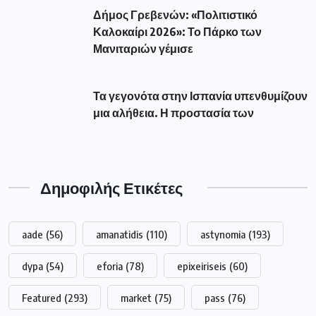
Δήμος Γρεβενών: «Πολιτιστικό
Καλοκαίρι 2026»: Το Πάρκο των
Μανιταριών γέμισε
Τα γεγονότα στην Ισπανία υπενθυμίζουν
μια αλήθεια. Η προστασία των
Δημοφιλής Ετικέτες
aade
(56)
amanatidis
(110)
astynomia
(193)
dypa
(54)
eforia
(78)
epixeiriseis
(60)
Featured
(293)
market
(75)
pass
(76)