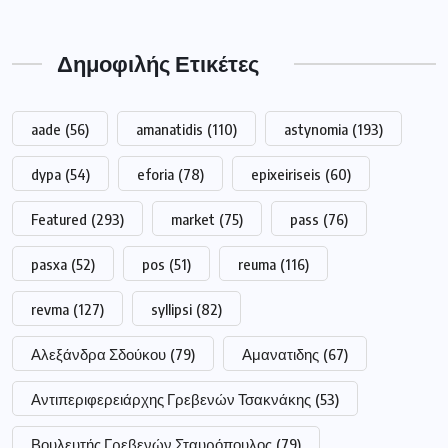
Δημοφιλής Ετικέτες
aade
(56)
amanatidis
(110)
astynomia
(193)
dypa
(54)
eforia
(78)
epixeiriseis
(60)
Featured
(293)
market
(75)
pass
(76)
pasxa
(52)
pos
(51)
reuma
(116)
revma
(127)
syllipsi
(82)
Αλεξάνδρα Σδούκου
(79)
Αμανατιδης
(67)
Αντιπεριφερειάρχης Γρεβενών Τσακνάκης
(53)
Βουλευτής Γρεβενών Σταυρόπουλος
(79)