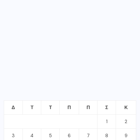
Δ
Τ
Τ
Π
Π
Σ
Κ
1
2
3
4
5
6
7
8
9