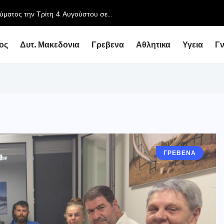
ος
Δυτ. Μακεδονια
Γρεβενα
Αθλητικα
Υγεια
Γ
ΓΡΕΒΕΝΑ