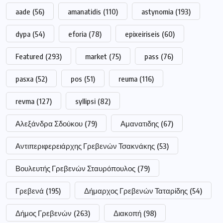
aade
(56)
amanatidis
(110)
astynomia
(193)
dypa
(54)
eforia
(78)
epixeiriseis
(60)
Featured
(293)
market
(75)
pass
(76)
pasxa
(52)
pos
(51)
reuma
(116)
revma
(127)
syllipsi
(82)
Αλεξάνδρα Σδούκου
(79)
Αμανατιδης
(67)
Αντιπεριφερειάρχης Γρεβενών Τσακνάκης
(53)
Βουλευτής Γρεβενών Σταυρόπουλος
(79)
Γρεβενά
(195)
Δήμαρχος Γρεβενών Ταταρίδης
(54)
Δήμος Γρεβενών
(263)
Διακοπή
(98)