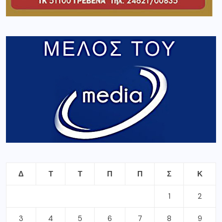
Δ
Τ
Τ
Π
Π
Σ
Κ
1
2
3
4
5
6
7
8
9