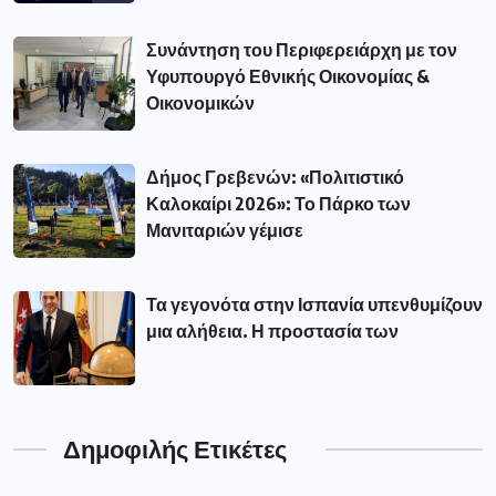
Συνάντηση του Περιφερειάρχη με τον
Υφυπουργό Εθνικής Οικονομίας &
Οικονομικών
Δήμος Γρεβενών: «Πολιτιστικό
Καλοκαίρι 2026»: Το Πάρκο των
Μανιταριών γέμισε
Τα γεγονότα στην Ισπανία υπενθυμίζουν
μια αλήθεια. Η προστασία των
Δημοφιλής Ετικέτες