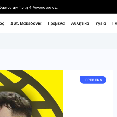
ύματος την Τρίτη 4 Αυγούστου σε...
ος
Δυτ. Μακεδονια
Γρεβενα
Αθλητικα
Υγεια
Γ
ΑΘΛΗΤΙΚΆ
ΓΡΕΒΕΝΑ