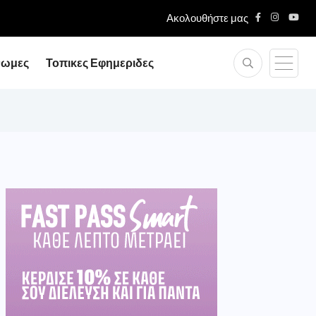
Ακολουθήστε μας
νωμες
Τοπικες Εφημεριδες