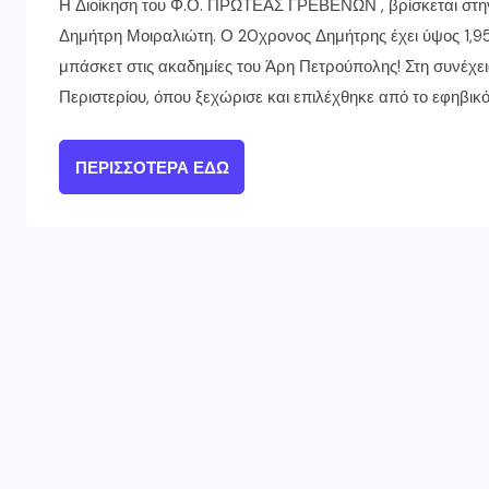
Η Διοίκηση του Φ.Ο. ΠΡΩΤΕΑΣ ΓΡΕΒΕΝΩΝ , βρίσκεται στην
Δημήτρη Μοιραλιώτη. Ο 20χρονος Δημήτρης έχει ύψος 1,95 
μπάσκετ στις ακαδημίες του Άρη Πετρούπολης! Στη συνέχε
Περιστερίου, όπου ξεχώρισε και επιλέχθηκε από το εφηβικό
ΠΕΡΙΣΣΌΤΕΡΑ ΕΔΏ