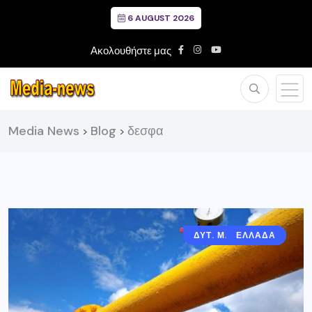
6 AUGUST 2026
Ακολουθήστε μας
Media News
Blog
δεσφα
>
>
ΔΥΤ. ΜΑΚΕΔΟΝΙΑ
ΕΛΛΑΔΑ