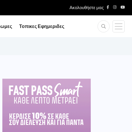
Ακολουθήστε μας
νωμες
Τοπικες Εφημεριδες