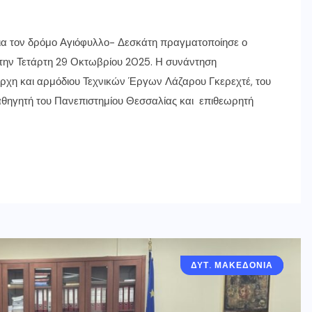
για τον δρόμο Αγιόφυλλο- Δεσκάτη πραγματοποίησε ο
την Τετάρτη 29 Οκτωβρίου 2025. Η συνάντηση
χη και αρμόδιου Τεχνικών Έργων Λάζαρου Γκερεχτέ, του
αθηγητή του Πανεπιστημίου Θεσσαλίας και επιθεωρητή
ΔΥΤ. ΜΑΚΕΔΟΝΙΑ
ΓΡΕΒΕΝΑ
ΔΕΣΚΑΤΗ