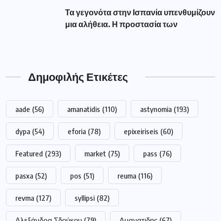
Τα γεγονότα στην Ισπανία υπενθυμίζουν
μια αλήθεια. Η προστασία των
Δημοφιλής Ετικέτες
aade
(56)
amanatidis
(110)
astynomia
(193)
dypa
(54)
eforia
(78)
epixeiriseis
(60)
Featured
(293)
market
(75)
pass
(76)
pasxa
(52)
pos
(51)
reuma
(116)
revma
(127)
syllipsi
(82)
Αλεξάνδρα Σδούκου
(79)
Αμανατιδης
(67)