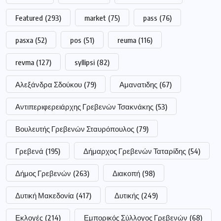
Featured
(293)
market
(75)
pass
(76)
pasxa
(52)
pos
(51)
reuma
(116)
revma
(127)
syllipsi
(82)
Αλεξάνδρα Σδούκου
(79)
Αμανατιδης
(67)
Αντιπεριφερειάρχης Γρεβενών Τσακνάκης
(53)
Βουλευτής Γρεβενών Σταυρόπουλος
(79)
Γρεβενά
(195)
Δήμαρχος Γρεβενών Ταταρίδης
(54)
Δήμος Γρεβενών
(263)
Διακοπή
(98)
Δυτική Μακεδονία
(417)
Δυτικής
(249)
Εκλογές
(214)
Εμπορικός Σύλλογος Γρεβενών
(68)