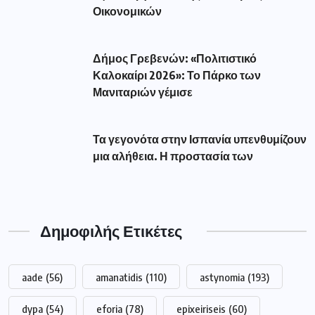
Οικονομικών
Δήμος Γρεβενών: «Πολιτιστικό
Καλοκαίρι 2026»: Το Πάρκο των
Μανιταριών γέμισε
Τα γεγονότα στην Ισπανία υπενθυμίζουν
μια αλήθεια. Η προστασία των
Δημοφιλής Ετικέτες
aade
(56)
amanatidis
(110)
astynomia
(193)
dypa
(54)
eforia
(78)
epixeiriseis
(60)