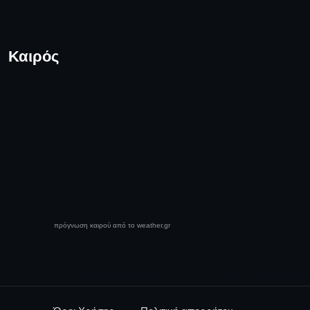
Καιρός
πρόγνωση καιρού από το weather.gr