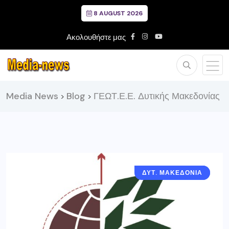
8 AUGUST 2026
Ακολουθήστε μας
Media News
Blog
ΓΕΩΤ.Ε.Ε. Δυτικής Μακεδονίας
>
>
ΔΥΤ. ΜΑΚΕΔΟΝΙΑ
ΓΡΕΒΕΝΑ