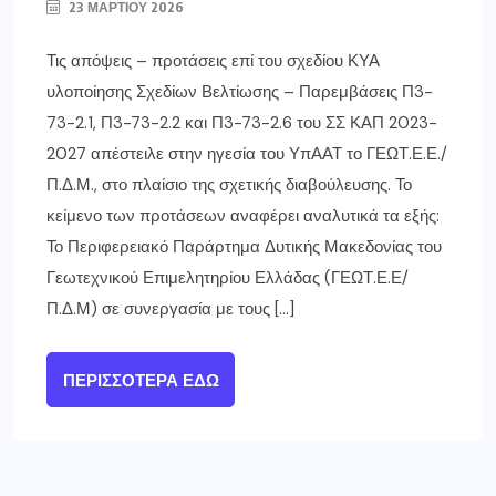
23 ΜΑΡΤΊΟΥ 2026
Τις απόψεις – προτάσεις επί του σχεδίου ΚΥΑ
υλοποίησης Σχεδίων Βελτίωσης – Παρεμβάσεις Π3-
73-2.1, Π3-73-2.2 και Π3-73-2.6 του ΣΣ ΚΑΠ 2023-
2027 απέστειλε στην ηγεσία του ΥπΑΑΤ το ΓΕΩΤ.Ε.Ε./
Π.Δ.Μ., στο πλαίσιο της σχετικής διαβούλευσης. Το
κείμενο των προτάσεων αναφέρει αναλυτικά τα εξής:
Το Περιφερειακό Παράρτημα Δυτικής Μακεδονίας του
Γεωτεχνικού Επιμελητηρίου Ελλάδας (ΓΕΩΤ.Ε.Ε/
Π.Δ.Μ) σε συνεργασία με τους […]
ΠΕΡΙΣΣΌΤΕΡΑ ΕΔΏ