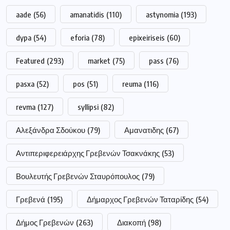
aade
(56)
amanatidis
(110)
astynomia
(193)
dypa
(54)
eforia
(78)
epixeiriseis
(60)
Featured
(293)
market
(75)
pass
(76)
pasxa
(52)
pos
(51)
reuma
(116)
revma
(127)
syllipsi
(82)
Αλεξάνδρα Σδούκου
(79)
Αμανατιδης
(67)
Αντιπεριφερειάρχης Γρεβενών Τσακνάκης
(53)
Βουλευτής Γρεβενών Σταυρόπουλος
(79)
Γρεβενά
(195)
Δήμαρχος Γρεβενών Ταταρίδης
(54)
Δήμος Γρεβενών
(263)
Διακοπή
(98)