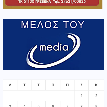
Δ
Τ
Τ
Π
Π
Σ
Κ
1
2
3
4
5
6
7
8
9