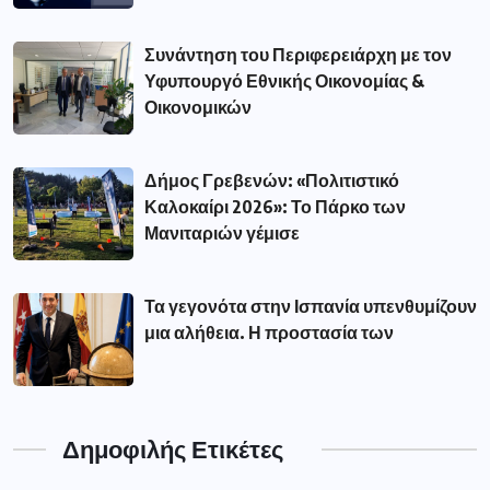
Συνάντηση του Περιφερειάρχη με τον
Υφυπουργό Εθνικής Οικονομίας &
Οικονομικών
Δήμος Γρεβενών: «Πολιτιστικό
Καλοκαίρι 2026»: Το Πάρκο των
Μανιταριών γέμισε
Τα γεγονότα στην Ισπανία υπενθυμίζουν
μια αλήθεια. Η προστασία των
Δημοφιλής Ετικέτες