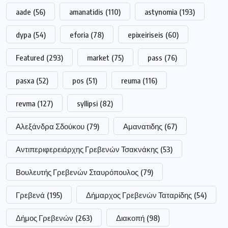
aade
(56)
amanatidis
(110)
astynomia
(193)
dypa
(54)
eforia
(78)
epixeiriseis
(60)
Featured
(293)
market
(75)
pass
(76)
pasxa
(52)
pos
(51)
reuma
(116)
revma
(127)
syllipsi
(82)
Αλεξάνδρα Σδούκου
(79)
Αμανατιδης
(67)
Αντιπεριφερειάρχης Γρεβενών Τσακνάκης
(53)
Βουλευτής Γρεβενών Σταυρόπουλος
(79)
Γρεβενά
(195)
Δήμαρχος Γρεβενών Ταταρίδης
(54)
Δήμος Γρεβενών
(263)
Διακοπή
(98)