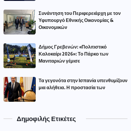
Συνάντηση του Περιφερειάρχη με τον
Υφυπουργό Εθνικής Οικονομίας &
Οικονομικών
Δήμος Γρεβενών: «Πολιτιστικό
Καλοκαίρι 2026»: Το Πάρκο των
Μανιταριών γέμισε
Τα γεγονότα στην Ισπανία υπενθυμίζουν
μια αλήθεια. Η προστασία των
Δημοφιλής Ετικέτες