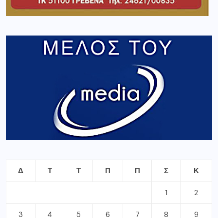
Δ
Τ
Τ
Π
Π
Σ
Κ
1
2
3
4
5
6
7
8
9