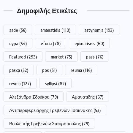
Βουλευτής Γρεβενών Σταυρόπουλος
(79)
Γρεβενά
(195)
Δήμαρχος Γρεβενών Ταταρίδης
(54)
Δήμος Γρεβενών
(263)
Διακοπή
(98)
Δυτική Μακεδονία
(417)
Δυτικής
(249)
Εκλογές
(214)
Εμπορικός Σύλλογος Γρεβενών
(68)
Μακεδονίας
(249)
Νέα Δημοκρατία
(51)
Πανεπιστήμιο
(264)
Πανεπιστήμιο Δυτικής Μακεδονίας
(225)
Περιφέρεια Δυτικής Μακεδονίας
(318)
Περιφερειάρχης Δυτικής Μακεδονίας Αμανατίδης
(223)