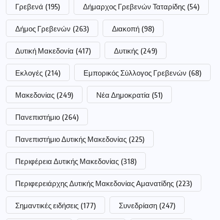
Σημαντικές ειδήσεις
(177)
Συνεδρίαση
(247)
Τεντόγλου
(63)
ααδε
(72)
αγρότες
(147)
αστυνομία
(185)
επίδομα
(186)
επιχειρήσεις
(52)
νοσοκομείο
(62)
οπεκεπε
(62)
ποδόσφαιρο
(53)
ρεύμα
(61)
σύλληψη
(111)