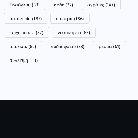
Ιδιοκτήτης:
Τσακνάκης Ευθύμιος
ΑΦΜ:
040789664
ΔΟΥ:
ΓΡΕΒΕΝΩΝ
Ειρήνης 2 Γρεβενά, 51100 Ελλάδα
0030 2462028924
tsaknaki@otenet.gr