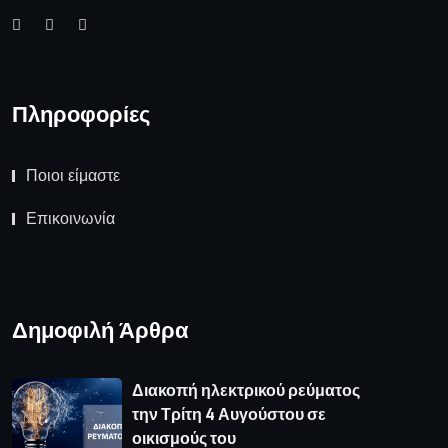
την Τρίτη 4 Αυγούστου σε
οικισμούς του
Συνάντηση του Περιφερειάρχη με
τον Υφυπουργό Εθνικής
Οικονομίας & Οικονομικών
Καιρός