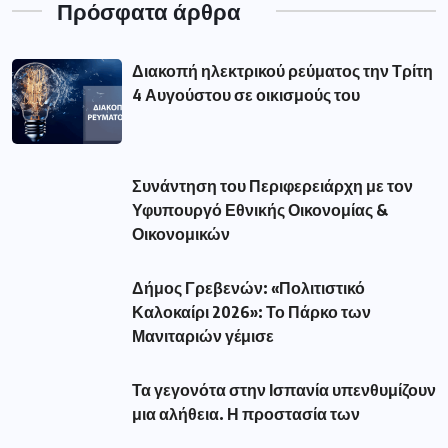
μια αλήθεια. Η προστασία των
Δημοφιλής Ετικέτες
aade
(56)
amanatidis
(110)
astynomia
(193)
dypa
(54)
eforia
(78)
epixeiriseis
(60)
Featured
(293)
market
(75)
pass
(76)
pasxa
(52)
pos
(51)
reuma
(116)
revma
(127)
syllipsi
(82)
Αλεξάνδρα Σδούκου
(79)
Αμανατιδης
(67)
Αντιπεριφερειάρχης Γρεβενών Τσακνάκης
(53)