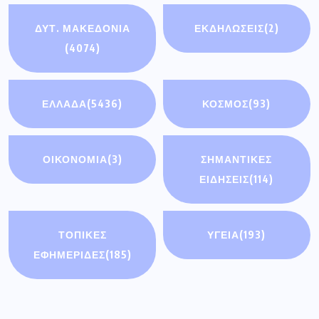
Πρόσφατα άρθρα
Διακοπή ηλεκτρικού ρεύματος την Τρίτη
4 Αυγούστου σε οικισμούς του
Συνάντηση του Περιφερειάρχη με τον
Υφυπουργό Εθνικής Οικονομίας &
Οικονομικών
Δήμος Γρεβενών: «Πολιτιστικό
Καλοκαίρι 2026»: Το Πάρκο των
Μανιταριών γέμισε
Τα γεγονότα στην Ισπανία υπενθυμίζουν