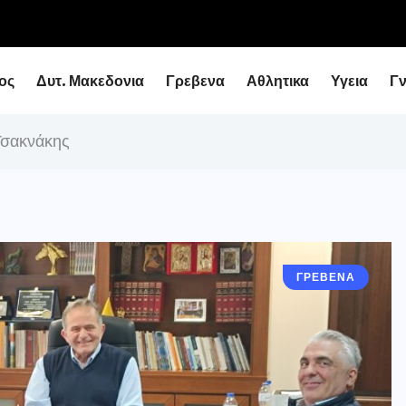
ειάρχη με τον Υφυπουργό Εθνικής Οικονομίας...
ος
Δυτ. Μακεδονια
Γρεβενα
Αθλητικα
Υγεια
Γ
Τσακνάκης
ΓΡΕΒΕΝΑ