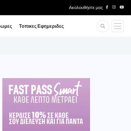
Ακολουθήστε μας
νωμες
Τοπικες Εφημεριδες