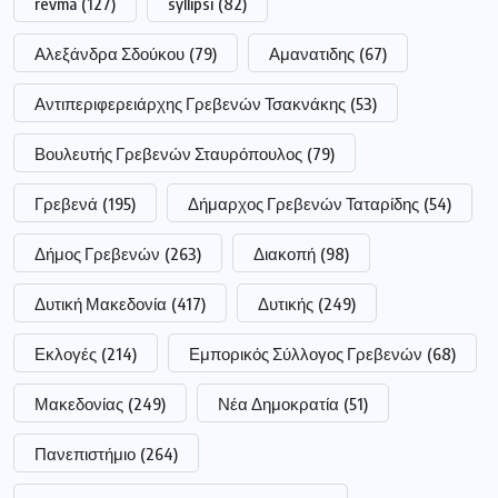
revma
(127)
syllipsi
(82)
Αλεξάνδρα Σδούκου
(79)
Αμανατιδης
(67)
Αντιπεριφερειάρχης Γρεβενών Τσακνάκης
(53)
Βουλευτής Γρεβενών Σταυρόπουλος
(79)
Γρεβενά
(195)
Δήμαρχος Γρεβενών Ταταρίδης
(54)
Δήμος Γρεβενών
(263)
Διακοπή
(98)
Δυτική Μακεδονία
(417)
Δυτικής
(249)
Εκλογές
(214)
Εμπορικός Σύλλογος Γρεβενών
(68)
Μακεδονίας
(249)
Νέα Δημοκρατία
(51)
Πανεπιστήμιο
(264)