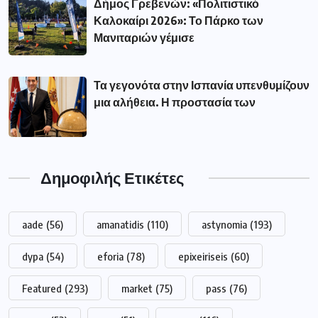
Δήμος Γρεβενών: «Πολιτιστικό
Καλοκαίρι 2026»: Το Πάρκο των
Μανιταριών γέμισε
Τα γεγονότα στην Ισπανία υπενθυμίζουν
μια αλήθεια. Η προστασία των
Δημοφιλής Ετικέτες
aade
(56)
amanatidis
(110)
astynomia
(193)
dypa
(54)
eforia
(78)
epixeiriseis
(60)
Featured
(293)
market
(75)
pass
(76)