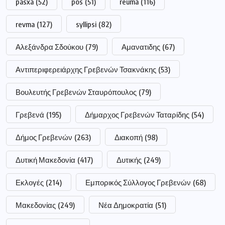
pasxa
(52)
pos
(51)
reuma
(116)
revma
(127)
syllipsi
(82)
Αλεξάνδρα Σδούκου
(79)
Αμανατιδης
(67)
Αντιπεριφερειάρχης Γρεβενών Τσακνάκης
(53)
Βουλευτής Γρεβενών Σταυρόπουλος
(79)
Γρεβενά
(195)
Δήμαρχος Γρεβενών Ταταρίδης
(54)
Δήμος Γρεβενών
(263)
Διακοπή
(98)
Δυτική Μακεδονία
(417)
Δυτικής
(249)
Εκλογές
(214)
Εμπορικός Σύλλογος Γρεβενών
(68)
Μακεδονίας
(249)
Νέα Δημοκρατία
(51)