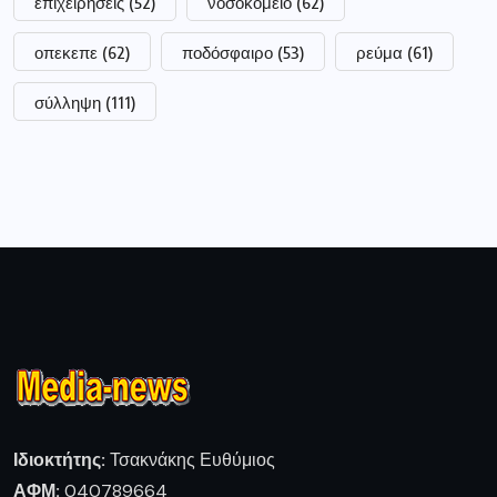
επιχειρήσεις
(52)
νοσοκομείο
(62)
οπεκεπε
(62)
ποδόσφαιρο
(53)
ρεύμα
(61)
σύλληψη
(111)
Ιδιοκτήτης:
Τσακνάκης Ευθύμιος
ΑΦΜ:
040789664