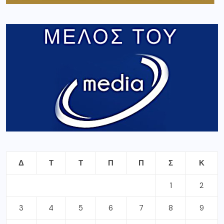
Δ
Τ
Τ
Π
Π
Σ
Κ
1
2
3
4
5
6
7
8
9