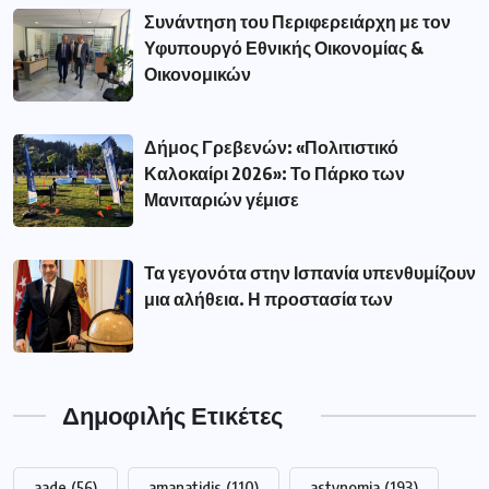
Συνάντηση του Περιφερειάρχη με τον
Υφυπουργό Εθνικής Οικονομίας &
Οικονομικών
Δήμος Γρεβενών: «Πολιτιστικό
Καλοκαίρι 2026»: Το Πάρκο των
Μανιταριών γέμισε
Τα γεγονότα στην Ισπανία υπενθυμίζουν
μια αλήθεια. Η προστασία των
Δημοφιλής Ετικέτες
aade
(56)
amanatidis
(110)
astynomia
(193)