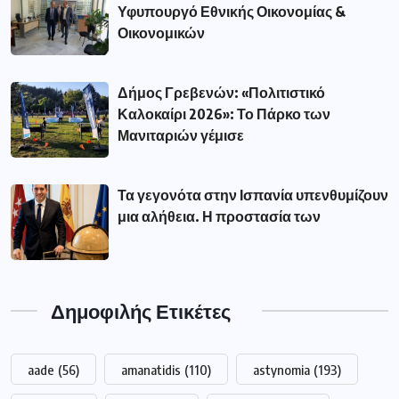
Υφυπουργό Εθνικής Οικονομίας &
Οικονομικών
Δήμος Γρεβενών: «Πολιτιστικό
Καλοκαίρι 2026»: Το Πάρκο των
Μανιταριών γέμισε
Τα γεγονότα στην Ισπανία υπενθυμίζουν
μια αλήθεια. Η προστασία των
Δημοφιλής Ετικέτες
aade
(56)
amanatidis
(110)
astynomia
(193)