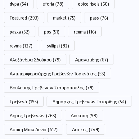
dypa
(54)
eforia
(78)
epixeiriseis
(60)
Featured
(293)
market
(75)
pass
(76)
pasxa
(52)
pos
(51)
reuma
(116)
revma
(127)
syllipsi
(82)
Αλεξάνδρα Σδούκου
(79)
Αμανατιδης
(67)
Αντιπεριφερειάρχης Γρεβενών Τσακνάκης
(53)
Βουλευτής Γρεβενών Σταυρόπουλος
(79)
Γρεβενά
(195)
Δήμαρχος Γρεβενών Ταταρίδης
(54)
Δήμος Γρεβενών
(263)
Διακοπή
(98)
Δυτική Μακεδονία
(417)
Δυτικής
(249)