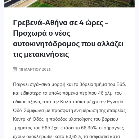
Γρεβενά-Αθήνα σε 4 ώρες –
Προχωρά ο νέος
αυτοκινητόδρομος που αλλάζει
τις μετακινήσεις
18 ΜΑΡΤΊΟΥ 2025
Παίρνει σιγά-σιγά μορφή και το βόρειο τμήμα του Ε65,
και ειδικότερα τα υπολειπόμενα περίπου 46 χλμ. του
οδικού άξονα, από την Καλαμπάκα μέχρι την Εγνατία
Οδό. Σύμφωνα με πρόσφατη ενημέρωση της εταιρείας
Κεντρική Οδός, η πρόοδος υλοποίησης του βόρειου
τμήματος του Ε65 έχει φτάσει το 66,35%, οι σήραγγες
έχουν ολοκληρωθεί κατά 93,62%, τα ασφαλτιά κατά