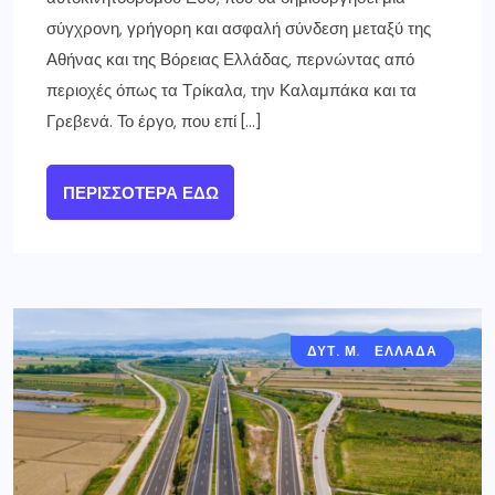
σύγχρονη, γρήγορη και ασφαλή σύνδεση μεταξύ της
Αθήνας και της Βόρειας Ελλάδας, περνώντας από
περιοχές όπως τα Τρίκαλα, την Καλαμπάκα και τα
Γρεβενά. Το έργο, που επί […]
ΠΕΡΙΣΣΌΤΕΡΑ ΕΔΏ
ΔΥΤ. ΜΑΚΕΔΟΝΙΑ
ΓΡΕΒΕΝΑ
ΕΛΛΑΔΑ