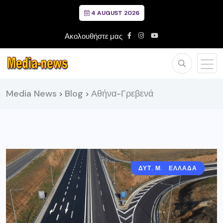
4 AUGUST 2026
Ακολουθήστε μας
Media News
Blog
Αθήνα-Γρεβενά
>
>
ΔΥΤ. ΜΑΚΕΔΟΝΙΑ
ΓΡΕΒΕΝΑ
ΕΛΛΑΔΑ