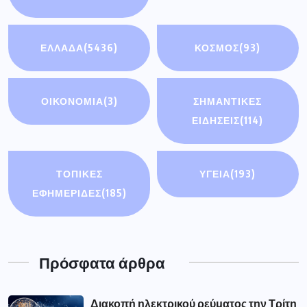
ΤΟΠΙΚΕΣ
ΥΓΕΙΑ
(193)
ΕΦΗΜΕΡΙΔΕΣ
(185)
Πρόσφατα άρθρα
Διακοπή ηλεκτρικού ρεύματος την Τρίτη
4 Αυγούστου σε οικισμούς του
Συνάντηση του Περιφερειάρχη με τον
Υφυπουργό Εθνικής Οικονομίας &
Οικονομικών
Δήμος Γρεβενών: «Πολιτιστικό
Καλοκαίρι 2026»: Το Πάρκο των