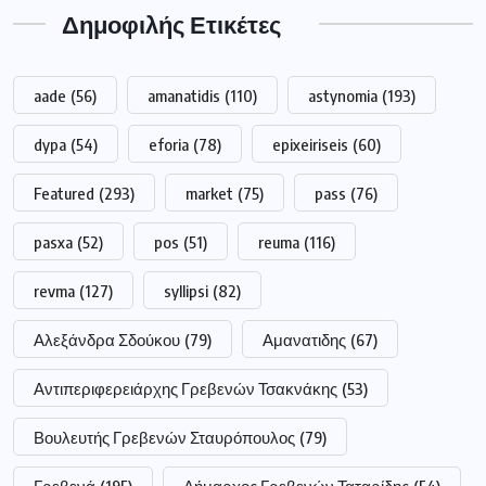
revma
(127)
syllipsi
(82)
Αλεξάνδρα Σδούκου
(79)
Αμανατιδης
(67)
Αντιπεριφερειάρχης Γρεβενών Τσακνάκης
(53)
Βουλευτής Γρεβενών Σταυρόπουλος
(79)
Γρεβενά
(195)
Δήμαρχος Γρεβενών Ταταρίδης
(54)
Δήμος Γρεβενών
(263)
Διακοπή
(98)
Δυτική Μακεδονία
(417)
Δυτικής
(249)
Εκλογές
(214)
Εμπορικός Σύλλογος Γρεβενών
(68)
Μακεδονίας
(249)
Νέα Δημοκρατία
(51)
Πανεπιστήμιο
(264)