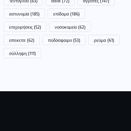
Ιδιοκτήτης:
Τσακνάκης Ευθύμιος
ΑΦΜ:
040789664
ΔΟΥ:
ΓΡΕΒΕΝΩΝ