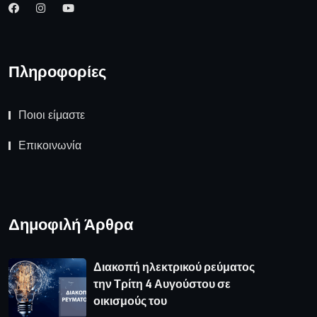
Δημοφιλή Άρθρα
Διακοπή ηλεκτρικού ρεύματος
την Τρίτη 4 Αυγούστου σε
οικισμούς του
Συνάντηση του Περιφερειάρχη με
τον Υφυπουργό Εθνικής
Οικονομίας & Οικονομικών
Καιρός