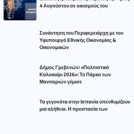
Μανιταριών γέμισε
Τα γεγονότα στην Ισπανία υπενθυμίζουν
μια αλήθεια. Η προστασία των
Δημοφιλής Ετικέτες
aade
(56)
amanatidis
(110)
astynomia
(193)
dypa
(54)
eforia
(78)
epixeiriseis
(60)
Featured
(293)
market
(75)
pass
(76)
pasxa
(52)
pos
(51)
reuma
(116)