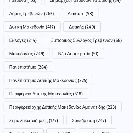
Πανεπιστήμιο Δυτικής Μακεδονίας
(225)
Περιφέρεια Δυτικής Μακεδονίας
(318)
Περιφερειάρχης Δυτικής Μακεδονίας Αμανατίδης
(223)
Σημαντικές ειδήσεις
(177)
Συνεδρίαση
(247)
Τεντόγλου
(63)
ααδε
(72)
αγρότες
(147)
αστυνομία
(185)
επίδομα
(186)
επιχειρήσεις
(52)
νοσοκομείο
(62)
οπεκεπε
(62)
ποδόσφαιρο
(53)
ρεύμα
(61)
σύλληψη
(111)