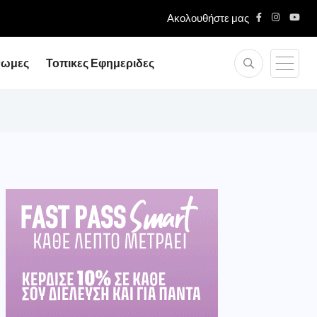
Ακολουθήστε μας
νωμες
Τοπικες Εφημεριδες