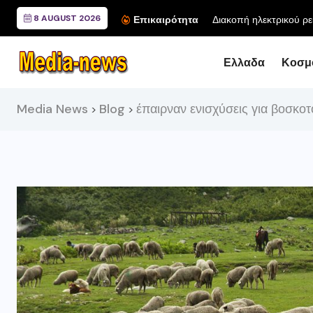
8 AUGUST 2026
Διακοπή ηλεκτρικού ρε
Επικαιρότητα
Ελλαδα
Κοσμ
Media News
Blog
έπαιρναν ενισχύσεις για βοσκο
>
>